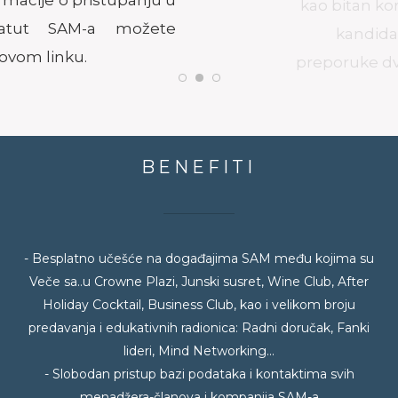
kao bitan korak prilikom apliciranja,
kandidatima su potrebne
preporuke dva člana SAM-a, od kojih
jedna mora biti preporuka člana
Upravnog odbora SAM-a. Ukoliko
kandidat ne može da obezbedi
preporuku člana Upravnog odbora,
potrebno je da kontaktira Izvršnu
kancelariju SAM-a na
office@sam.org.rs. KLIK na strelicu
desno - dodatne informacije
1
2
3