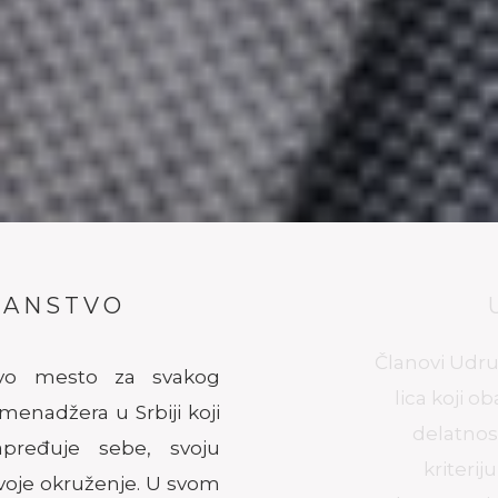
USLOVI
Članovi Udruženja mogu biti fizička
lica koji obavljaju menadžersku
delatnost i/ili funkciju. Opšti
kriterijumi pristupanja su