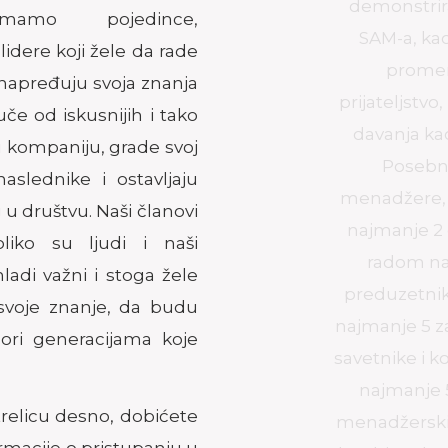
demonstriranje u radu vrednosti
SAM-a, kao što su pouzdanost,
promena, odgovornost,
prijateljstvo, uz negovanje principa
davanja kao posebne vrednosti.
Posebni kriterijumi su: za
menadžere, menadžerska pozicija
najmanje 2 godine i rukovođenje
radom najmanje 5 osoba. Za
preduzetnike, firma treba da broji
najmanje 5 zaposlenih. Za poslovne
savetnike i konsultante, potrebno je
najmanje 5 godina iskustva na
menadžerskim pozicijama. Takođe,