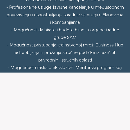
BENEFITI
- Besplatno učešće na događajima SAM među kojima su
Veče sa..u Crowne Plazi, Junski susret, Wine Club, After
Holiday Cocktail, Business Club, kao i velikom broju
predavanja i edukativnih radionica: Radni doručak, Fanki
lideri, Mind Networking...
- Slobodan pristup bazi podataka i kontaktima svih
menadžera-članova i kompanija SAM-a
- Profesionalne usluge Izvršne kancelarije u međusobnom
povezivanju i uspostavljanju saradnje sa drugim članovima
i kompanijama
- Mogućnost da birate i budete birani u organe i radne
grupe SAM
- Mogućnost pristupanja jedinstvenoj mreži Business Hub
radi dobijanja ili pružanja stručne podrške iz različitih