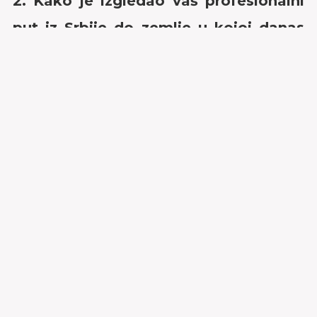
2. Kako je izgledao vaš profesionalni
put iz Srbije do zemlje u kojoj danas
radite?
Sa malim izletom od 2 godine u
industriju brodogradnje, preko 15 godina
sam u automobilskoj industriji. Prošao
sam manje-više sve pozicije od servisnog
prijemnika, prodajnog savetnika, preko
mid-menadžment pozicija, vođe manjih i
većih timova. Pre odlaska u inostranstvo,
poslednja pozicija na kojoj sam bio je GM
maloprodajnog objekta, tj. Auto Salona.