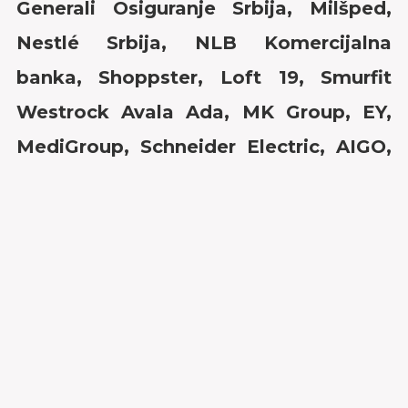
Generali Osiguranje Srbija, Milšped,
Nestlé Srbija, NLB Komercijalna
banka, Shoppster, Loft 19, Smurfit
Westrock Avala Ada, MK Group, EY,
MediGroup, Schneider Electric, AIGO,
Vega IT, Dexy Co, Modna kuća Luna,
Hyatt, Respresent Communications i
Sava Centar
, gde prisustvuju
sastancima, upoznaju različite sektore i
razgovaraju sa menadžerima o njihovim
profesionalnim putevima,
odgovornostima i svakodnevnim