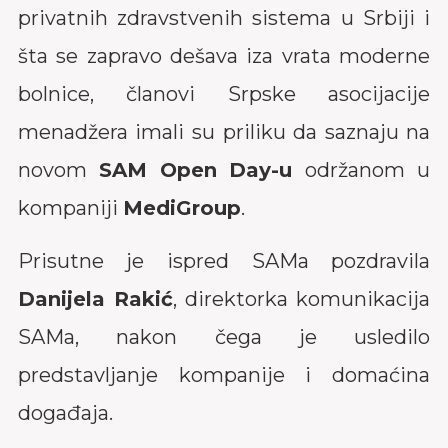
privatnih zdravstvenih sistema u Srbiji i
šta se zapravo dešava iza vrata moderne
bolnice, članovi Srpske asocijacije
menadžera imali su priliku da saznaju na
novom
SAM Open Day-u
održanom u
kompaniji
MediGroup
.
Prisutne je ispred SAMa pozdravila
Danijela Rakić
, direktorka komunikacija
SAMa, nakon čega je usledilo
predstavljanje kompanije i domaćina
događaja.