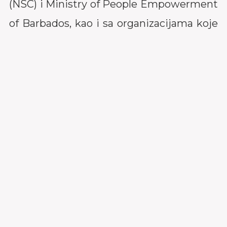
(NSC) i Ministry of People Empowerment
of Barbados, kao i sa organizacijama koje
se bave mentalnim zdravljem i
psihološkom bezbednošću na radu.
Na SAM Talks događaju, članovi i gošće
imali su priliku da saznaju više o značaju
rezilijencije, integrisanog pristupa
liderstvu i načinima na koje se kroz
svesnu snagu gradi psihološki bezbedno i
podržavajuće radno okruženje.
Događaj je protekao u interaktivnoj