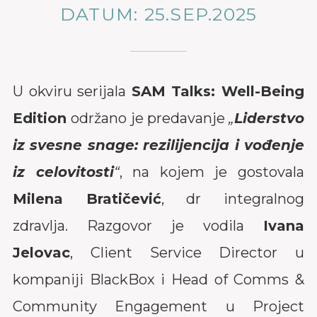
DATUM: 25.SEP.2025
U okviru serijala
SAM Talks: Well-Being
Edition
održano je predavanje
„
Liderstvo
iz svesne snage: rezilijencija i vođenje
iz celovitosti
“
, na kojem je gostovala
Milena Bratičević
, dr integralnog
zdravlja. Razgovor je vodila
Ivana
Jelovac
, Client Service Director u
kompaniji BlackBox i Head of Comms &
Community Engagement u Project