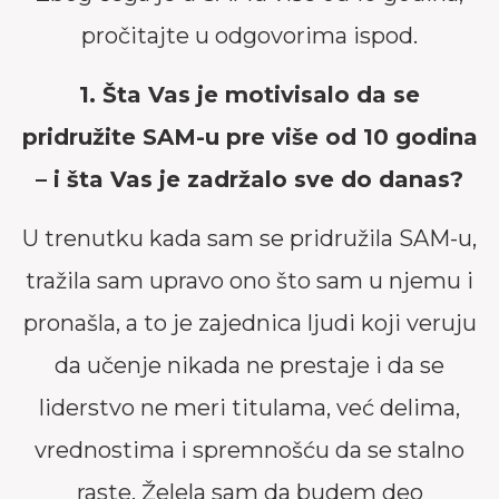
pročitajte u odgovorima ispod.
1. Šta Vas je motivisalo da se
pridružite SAM-u pre više od 10 godina
– i šta Vas je zadržalo sve do danas?
U trenutku kada sam se pridružila SAM-u,
tražila sam upravo ono što sam u njemu i
pronašla, a to je zajednica ljudi koji veruju
da učenje nikada ne prestaje i da se
liderstvo ne meri titulama, već delima,
vrednostima i spremnošću da se stalno
raste. Želela sam da budem deo