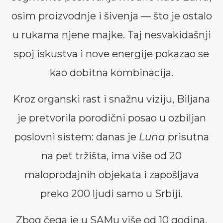
osim proizvodnje i šivenja — što je ostalo
u rukama njene majke. Taj nesvakidašnji
spoj iskustva i nove energije pokazao se
kao dobitna kombinacija.
Kroz organski rast i snažnu viziju, Biljana
je pretvorila porodični posao u ozbiljan
poslovni sistem: danas je
Luna
prisutna
na pet tržišta, ima više od 20
maloprodajnih objekata i zapošljava
preko 200 ljudi samo u Srbiji.
Zbog čega je u SAMu više od 10 godina,