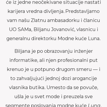
će iz jedne neočekivane situacije nastati
karijera vredna divljenja. Predstavljamo
vam našu Zlatnu ambasadorku i članicu
UO SAMa, Biljanu Jovanović, vlasnicu i
generalnu direktorku Modne kuće Luna.
Biljana je po obrazovanju inženjer
informatike, ali njen profesionalni put
krenuo je u potpuno drugom smeru — i
to zahvaljujući jednoj dozi arogancije
vlasnika butika. Umesto da se povuče,
ušla je u svet mode i preuzela sve
segmente poslovanja modne kuće
Luna
,