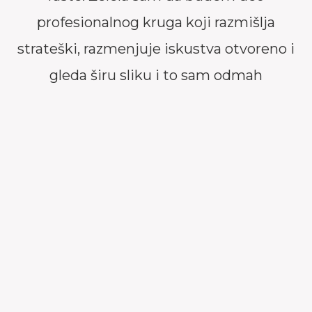
profesionalnog kruga koji razmišlja
strateški, razmenjuje iskustva otvoreno i
gleda širu sliku i to sam odmah
prepoznala u SAM-u.
Ono što me zadržalo sve ove godine je ne
samo izuzetna energija i relevantnost
tema, već i osećaj pripadnosti. SAM nije
samo asocijacija, to je prostor susreta sa
ljudima od integriteta, sa kojima se dele i
izazovi i inspiracije. Networking događaji,
edukativni programi, forumi, neformalna