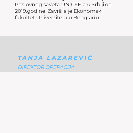
Poslovnog saveta UNICEF-a u Srbiji od
2019.godine. Završila je Ekonomski
fakultet Univerziteta u Beogradu.
TANJA LAZAREVIĆ
DIREKTOR OPERACIJA
Kontakt
tanja.lazarevic@sam.org.rs
Tanju možete kontaktirati u vezi sa svim
aktivnostima i događajima, kao i u vezi
sa svim pitanjima o članstvu u SAM-u.
Tanja Lazarević je Direktor operacija u
SAM-u. Planira, sprovodi i supervizira
administrativne i operativne poslove u