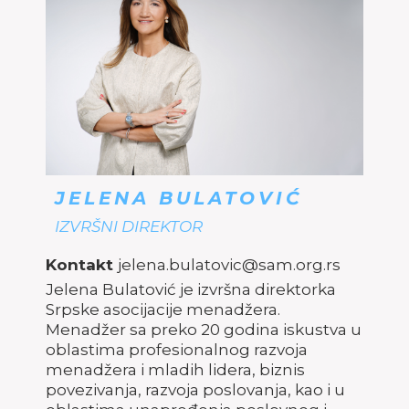
JELENA BULATOVIĆ
IZVRŠNI DIREKTOR
Kontakt
jelena.bulatovic@sam.org.rs
Jelena Bulatović je izvršna direktorka
Srpske asocijacije menadžera.
Menadžer sa preko 20 godina iskustva u
oblastima profesionalnog razvoja
menadžera i mladih lidera, biznis
povezivanja, razvoja poslovanja, kao i u