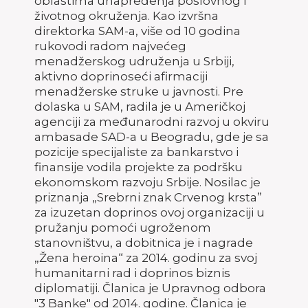
oblastima unapređenja poslovnog i
životnog okruženja. Kao izvršna
direktorka SAM-a, više od 10 godina
rukovodi radom najvećeg
menadžerskog udruženja u Srbiji,
aktivno doprinoseći afirmaciji
menadžerske struke u javnosti. Pre
dolaska u SAM, radila je u Američkoj
agenciji za međunarodni razvoj u okviru
ambasade SAD-a u Beogradu, gde je sa
pozicije specijaliste za bankarstvo i
finansije vodila projekte za podršku
ekonomskom razvoju Srbije. Nosilac je
priznanja „Srebrni znak Crvenog krsta”
za izuzetan doprinos ovoj organizaciji u
pružanju pomoći ugroženom
stanovništvu, a dobitnica je i nagrade
„Žena heroina“ za 2014. godinu za svoj
humanitarni rad i doprinos biznis
diplomatiji. Članica je Upravnog odbora
"3 Banke" od 2014. godine. Članica je