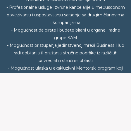
BENEFITI
- Besplatno učešće na događajima SAM među kojima su
Veče sa..u Crowne Plazi, Junski susret, Wine Club, After
Holiday Cocktail, Business Club, kao i velikom broju
predavanja i edukativnih radionica: Radni doručak, Fanki
lideri, Mind Networking...
- Slobodan pristup bazi podataka i kontaktima svih
menadžera-članova i kompanija SAM-a
- Profesionalne usluge Izvršne kancelarije u međusobnom
povezivanju i uspostavljanju saradnje sa drugim članovima
i kompanijama
- Mogućnost da birate i budete birani u organe i radne
grupe SAM
- Mogućnost pristupanja jedinstvenoj mreži Business Hub
radi dobijanja ili pružanja stručne podrške iz različitih