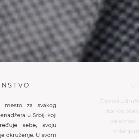
USLOVI
Članovi Udruženja mogu biti fizička
lica koji obavljaju menadžersku
delatnost i/ili funkciju. Opšti
kriterijumi pristupanja su