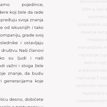
demonstriranje u radu vrednosti
SAM-a, kao što su pouzdanost,
promena, odgovornost,
prijateljstvo, uz negovanje principa
davanja kao posebne vrednosti.
Posebni kriterijumi su: za
menadžere, menadžerska pozicija
najmanje 2 godine i rukovođenje
radom najmanje 5 osoba. Za
preduzetnike, firma treba da broji
najmanje 5 zaposlenih. Za poslovne
savetnike i konsultante, potrebno je
najmanje 5 godina iskustva na
menadžerskim pozicijama. Takođe,