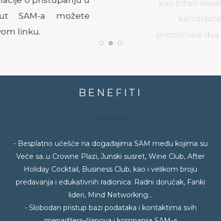
kao bitan korak prilikom apliciranja,
kandidatima su potrebne
preporuke dva člana SAM-a, od kojih
jedna mora biti preporuka člana
Upravnog odbora SAM-a. Ukoliko
kandidat ne može da obezbedi
preporuku člana Upravnog odbora,
potrebno je da kontaktira Izvršnu
kancelariju SAM-a na
office@sam.org.rs. KLIK na strelicu
desno - dodatne informacije
1
2
3