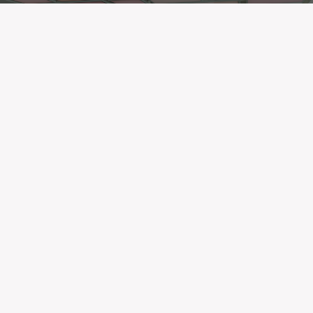
E
D
U
K
A
T
I
V
N
I
P
R
O
G
R
A
M
POGLEDAJ