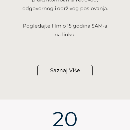
odgovornog i održivog poslovanja.
Pogledajte film o 15 godina SAM-a
na
linku
.
Saznaj Više
20