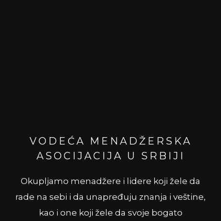
VODEĆA MENADŽERSKA
ASOCIJACIJA U SRBIJI
Okupljamo menadžere i lidere koji žele da
rade na sebi i da unapređuju znanja i veštine,
kao i one koji žele da svoje bogato