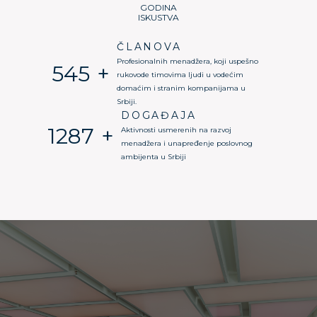
GODINA
ISKUSTVA
ČLANOVA
Profesionalnih menadžera, koji uspešno
550
+
rukovode timovima ljudi u vodećim
domaćim i stranim kompanijama u
Srbiji.
DOGAĐAJA
1300
+
Aktivnosti usmerenih na razvoj
menadžera i unapređenje poslovnog
ambijenta u Srbiji