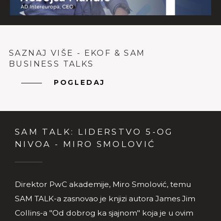
SAZNAJ VIŠE - EKOF & SAM
BUSINESS TALKS
POGLEDAJ
SAM TALK: LIDERSTVO 5-OG
NIVOA - MIRO SMOLOVIĆ
Direktor PwC akademije, Miro Smolović, temu
SAM TALK-a zasnovao je knjizi autora James Jim
Collins-a "Od dobrog ka sjajnom" koja je u ovim